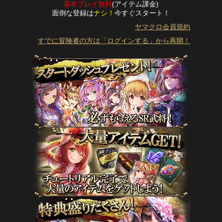
基本プレイ無料
(アイテム課金)
面倒な登録は
ナシ！
今すぐスタート！
ヤマクロ会員規約
すでに冒険者の方は「ログインする」から再開！