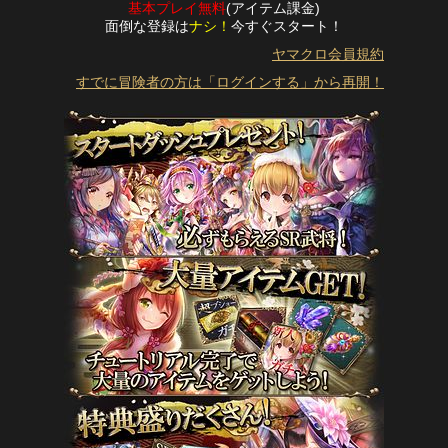
基本プレイ無料
(アイテム課金)
面倒な登録は
ナシ！
今すぐスタート！
ヤマクロ会員規約
すでに冒険者の方は「ログインする」から再開！