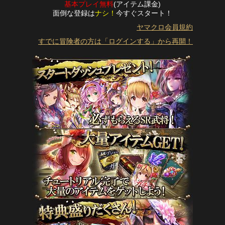
基本プレイ無料
(アイテム課金)
面倒な登録は
ナシ！
今すぐスタート！
ヤマクロ会員規約
すでに冒険者の方は「ログインする」から再開！