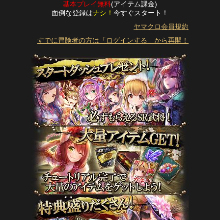
基本プレイ無料
(アイテム課金)
面倒な登録は
ナシ！
今すぐスタート！
ヤマクロ会員規約
すでに冒険者の方は「ログインする」から再開！