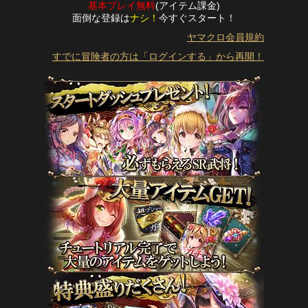
基本プレイ無料
(アイテム課金)
面倒な登録は
ナシ！
今すぐスタート！
ヤマクロ会員規約
すでに冒険者の方は「ログインする」から再開！