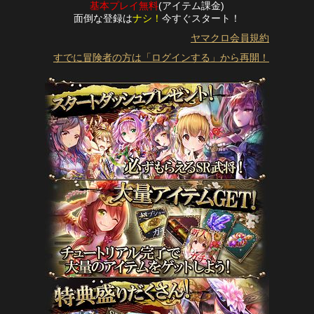
基本プレイ無料
(アイテム課金)
面倒な登録は
ナシ！
今すぐスタート！
ヤマクロ会員規約
すでに冒険者の方は「ログインする」から再開！