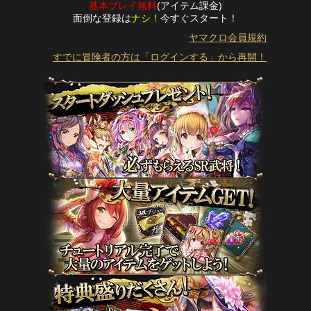
基本プレイ無料
(アイテム課金)
面倒な登録は
ナシ！
今すぐスタート！
ヤマクロ会員規約
すでに冒険者の方は「ログインする」から再開！