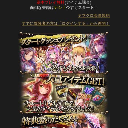
基本プレイ無料
(アイテム課金)
面倒な登録は
ナシ！
今すぐスタート！
ヤマクロ会員規約
すでに冒険者の方は「ログインする」から再開！