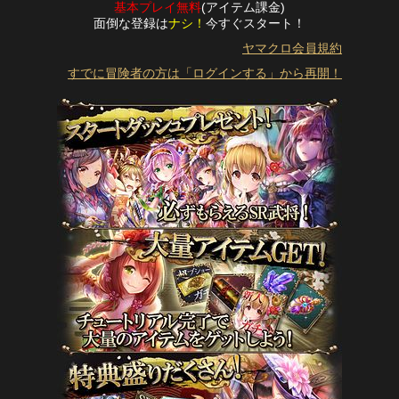
基本プレイ無料
(アイテム課金)
面倒な登録は
ナシ！
今すぐスタート！
ヤマクロ会員規約
すでに冒険者の方は「ログインする」から再開！