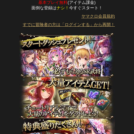
基本プレイ無料
(アイテム課金)
面倒な登録は
ナシ！
今すぐスタート！
ヤマクロ会員規約
すでに冒険者の方は「ログインする」から再開！