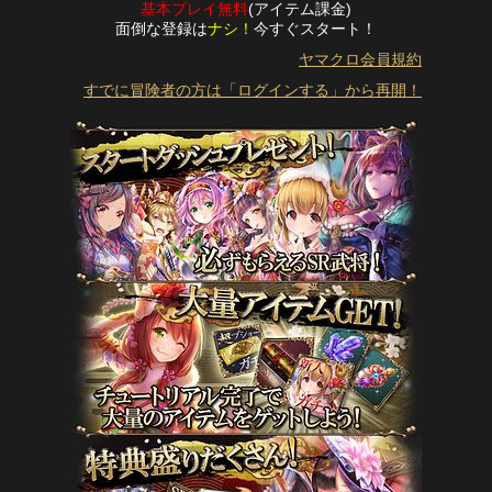
基本プレイ無料
(アイテム課金)
面倒な登録は
ナシ！
今すぐスタート！
ヤマクロ会員規約
すでに冒険者の方は「ログインする」から再開！