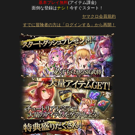
基本プレイ無料
(アイテム課金)
面倒な登録は
ナシ！
今すぐスタート！
ヤマクロ会員規約
すでに冒険者の方は「ログインする」から再開！