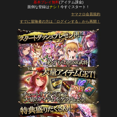
基本プレイ無料
(アイテム課金)
面倒な登録は
ナシ！
今すぐスタート！
ヤマクロ会員規約
すでに冒険者の方は「ログインする」から再開！