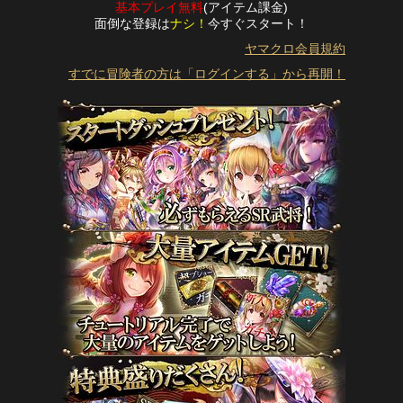
基本プレイ無料
(アイテム課金)
面倒な登録は
ナシ！
今すぐスタート！
ヤマクロ会員規約
すでに冒険者の方は「ログインする」から再開！