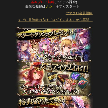
基本プレイ無料
(アイテム課金)
面倒な登録は
ナシ！
今すぐスタート！
ヤマクロ会員規約
すでに冒険者の方は「ログインする」から再開！