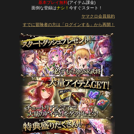
基本プレイ無料
(アイテム課金)
面倒な登録は
ナシ！
今すぐスタート！
ヤマクロ会員規約
すでに冒険者の方は「ログインする」から再開！